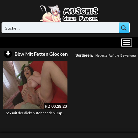
Bbw Mit Fetten Glocken
Sortieren:
Neueste
Aufrufe
Bewertung
HD
00:29:20
Sex mit der dicken stöhnenden Daphne Rosen