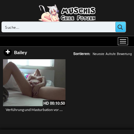
Bailey
Sortieren:
Neueste
Aufrufe
Bewertung
HD
00:10:50
Verführung und Masturbation vor der Livecam zuhause – Bailey Blue beim Fingern