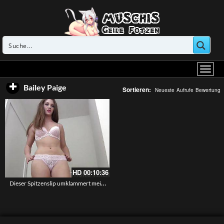
Bailey Paige
Sortieren:
Neueste
Aufrufe
Bewertung
HD
00:10:36
Dieser Spitzenslip umklammert meine heiße Vagina – JOI Wichsanleitung