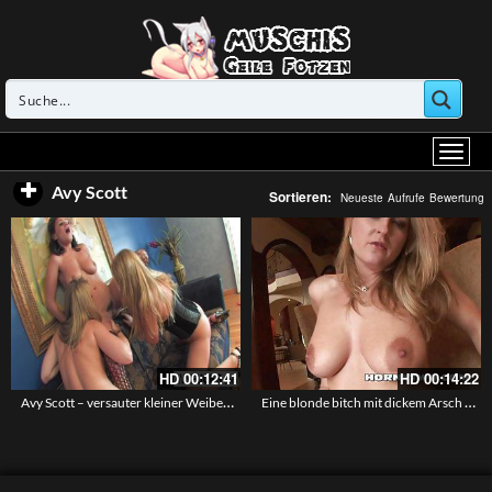
Avy Scott
Sortieren:
Neueste
Aufrufe
Bewertung
HD
00:12:41
HD
00:14:22
Avy Scott – versauter kleiner Weiberdreier
Eine blonde bitch mit dickem Arsch will einen schwarzen Prügel einstecken