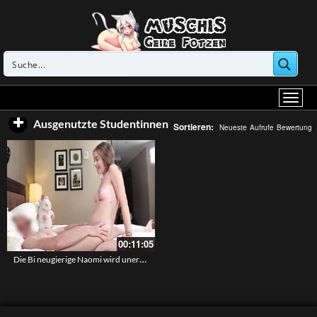
Ausgenutzte Studentinnen
Sortieren:
Neueste
Aufrufe
Bewertung
00:11:05
Die Bi neugierige Naomi wird unerwartet in ihre kleine schöne Votze gefickt