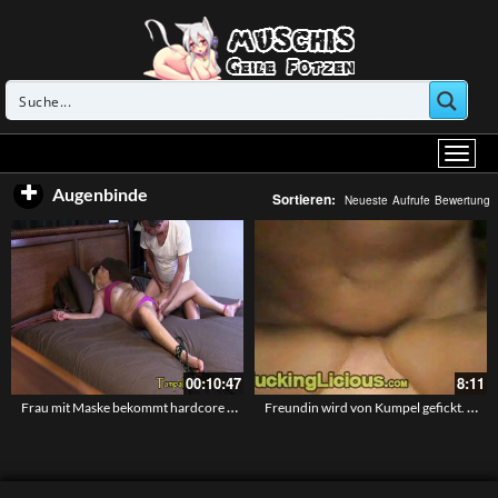
Augenbinde
Sortieren:
Neueste
Aufrufe
Bewertung
00:10:47
8:11
Frau mit Maske bekommt hardcore Bondage
Freundin wird von Kumpel gefickt. Freund nimmt es auf