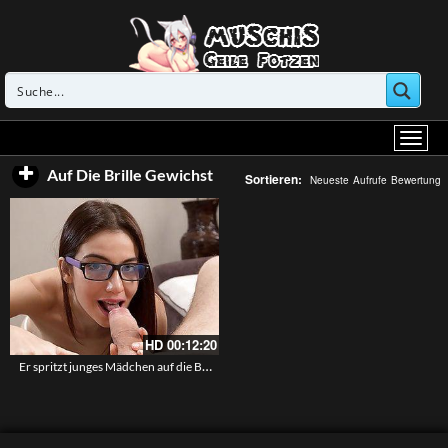
Auf Die Brille Gewichst
Sortieren:
Neueste
Aufrufe
Bewertung
HD
00:12:20
Er spritzt junges Mädchen auf die Brille