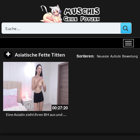
Asiatische Fette Titten
Sortieren:
Neueste
Aufrufe
Bewertung
00:27:20
Eine Asiatin zieht ihren BH aus und präsentiert im Minirock ihre hübschen Titten