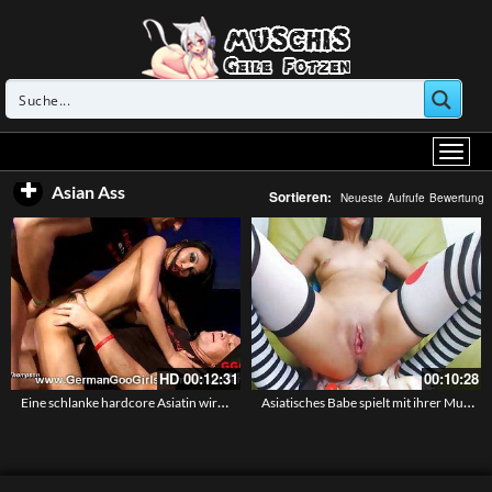
Asian Ass
Sortieren:
Neueste
Aufrufe
Bewertung
HD
00:12:31
00:10:28
Eine schlanke hardcore Asiatin wird gleichzeitig in Arsch und Fotze gefickt – German Goo Girls
Asiatisches Babe spielt mit ihrer Muschi