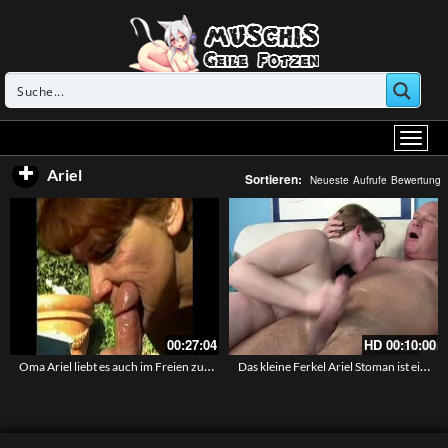
Ariel
Sortieren:
Neueste
Aufrufe
Bewertung
00:27:04
HD
00:10:00
Oma Ariel liebt es auch im Freien zu ficken
Das kleine Ferkel Ariel Stoman ist eine Bitch für den älteren Mann – Eine junge Fotze gefickt