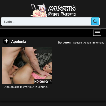
Apolonia
Sortieren:
Neueste
Aufrufe
Bewertung
HD
00:10:14
Apolonia beim Workout in Schuhen – Ihre enge Teenmuschi bearbeitet den harten Penis