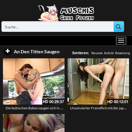
An Den Titten Saugen
Sortieren:
Neueste
Aufrufe
Bewertung
HD
00:29:37
HD
00:12:01
Die lesbischen Babes saugen sich in der Küche an den Titten
Unzensierter Fremdfick mit der japanischen Frau Marin Suzumi