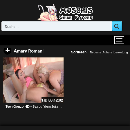
Amara Romani
Sortieren:
Neueste
Aufrufe
Bewertung
HD
00:12:02
Teen Gonzo HD – Sex auf dem Sofa mit Amara und Candance