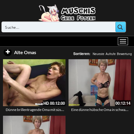
Alte Omas
Sortieren:
Neueste
Aufrufe
Bewertung
HD
00:12:00
00:12:14
Dünne brillentragende Oma mit süssen kleinen Hängetitten wird durchgenommen von einem jungen Schwanz
Eine dünne hübsche Oma in schwarzer Lingerie mit einer schönen reifen Vagina