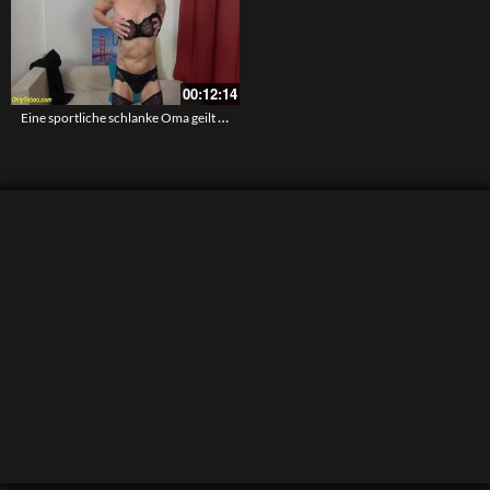
00:12:14
Eine sportliche schlanke Oma geilt dich auf in ihrer sexy schwarzen Spitzenunterwäsche