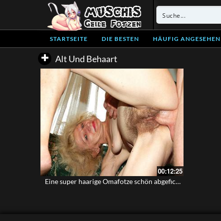
STARTSEITE
DIE BESTEN
HÄUFIG ANGESEHEN
Alt Und Behaart
00:12:25
Eine super haarige Omafotze schön abgefickt – Steinalte Gilf mit kleinen Hängetitten