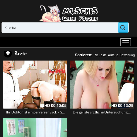
Ärzte
Sortieren:
Neueste
Aufrufe
Bewertung
HD
00:10:05
HD
00:13:29
Ihr Doktor ist ein perverser Sack – Schmutzige Spiele auf dem Behandlungstisch
Die geilste ärztliche Untersuchung aller Zeiten – Doc fickt geile Blondine